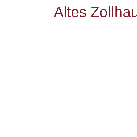
Altes Zollha
Das älteste Haus
in der Region