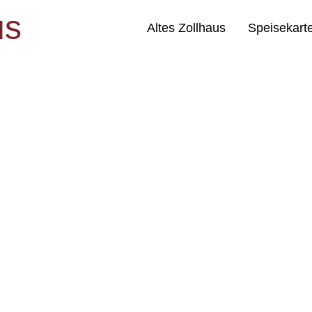
us
Altes Zollhaus
Speisekart